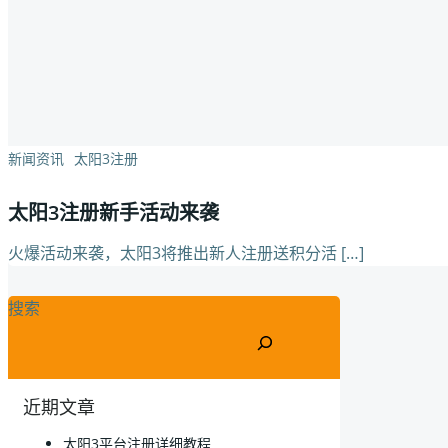
新闻资讯
太阳3注册
太阳3注册新手活动来袭
火爆活动来袭，太阳3将推出新人注册送积分活 […]
搜索
近期文章
太阳3平台注册详细教程